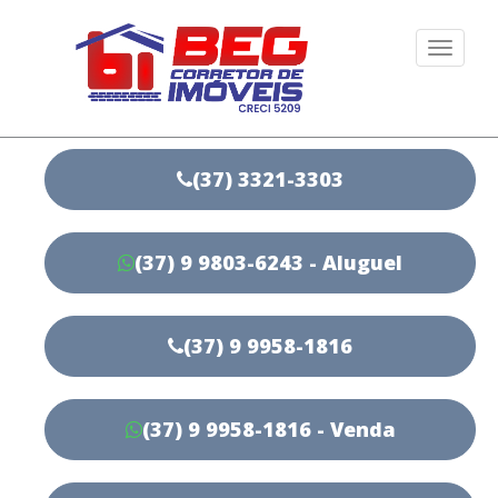
Togg
navi
(37) 3321-3303
(37) 9 9803-6243 - Aluguel
(37) 9 9958-1816
(37) 9 9958-1816 - Venda