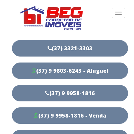
Togg
navi
(37) 3321-3303
(37) 9 9803-6243 - Aluguel
(37) 9 9958-1816
(37) 9 9958-1816 - Venda