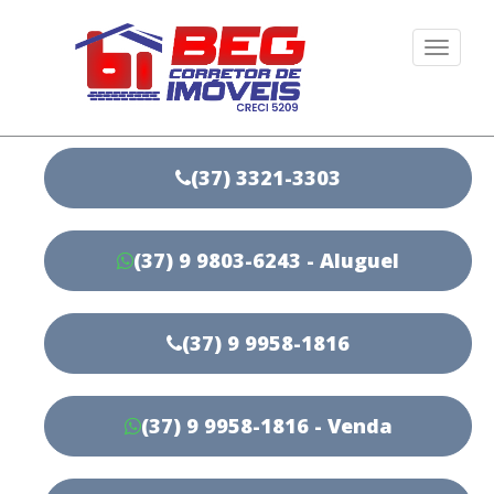
Togg
navi
(37) 3321-3303
(37) 9 9803-6243 - Aluguel
(37) 9 9958-1816
(37) 9 9958-1816 - Venda