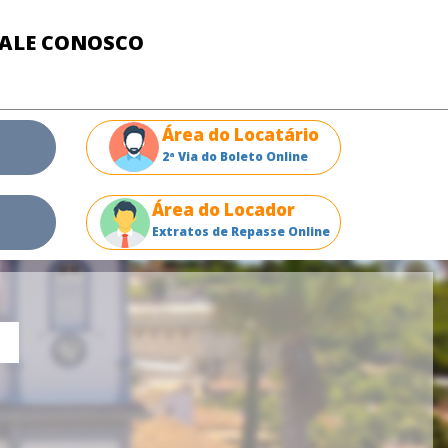
FALE CONOSCO
Área do Locatário
2ª Via do Boleto Online
Área do Locador
Extratos de Repasse Online