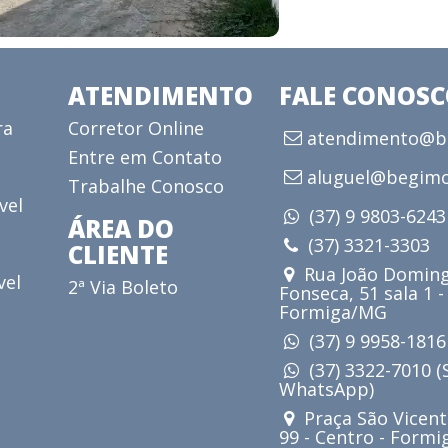
ATENDIMENTO
FALE CONOS
ra
Corretor Online
atendimento@be
Entre em Contato
aluguel@begimo
Trabalhe Conosco
vel
(37) 9 9803-624
ÁREA DO
(37) 3321-3303
CLIENTE
Rua João Doming
vel
2ª Via Boleto
Fonseca, 51 sala 1 -
Formiga/MG
(37) 9 9958-181
(37) 3322-7010 
WhatsApp)
Praça São Vicent
99 - Centro - Form