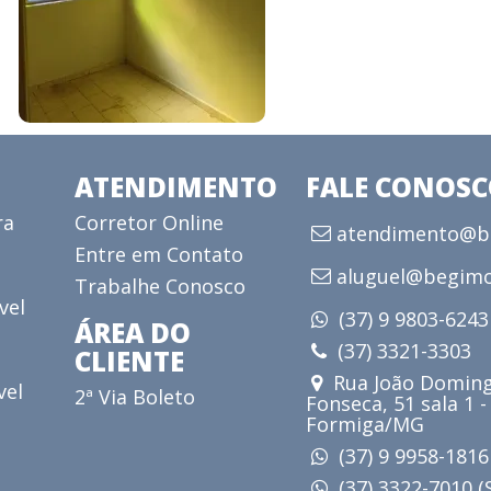
ATENDIMENTO
FALE CONOS
ra
Corretor Online
atendimento@be
Entre em Contato
aluguel@begimo
Trabalhe Conosco
vel
(37) 9 9803-624
ÁREA DO
(37) 3321-3303
CLIENTE
Rua João Doming
vel
2ª Via Boleto
Fonseca, 51 sala 1 -
Formiga/MG
(37) 9 9958-181
(37) 3322-7010 