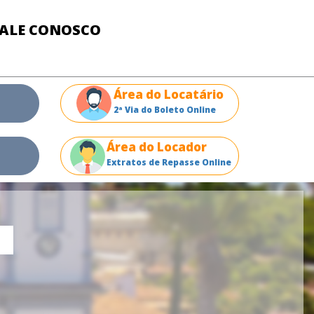
FALE CONOSCO
Área do Locatário
2ª Via do Boleto Online
Área do Locador
Extratos de Repasse Online