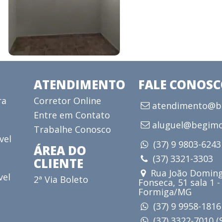
ATENDIMENTO
FALE CONOS
ra
Corretor Online
atendimento@be
Entre em Contato
aluguel@begimo
Trabalhe Conosco
vel
(37) 9 9803-624
ÁREA DO
(37) 3321-3303
CLIENTE
Rua João Doming
vel
2ª Via Boleto
Fonseca, 51 sala 1 -
Formiga/MG
(37) 9 9958-181
(37) 3322-7010 