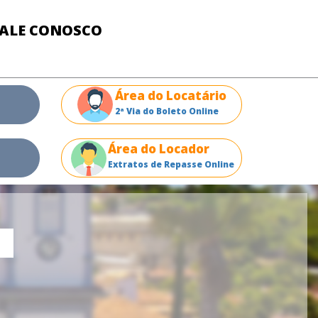
FALE CONOSCO
Área do Locatário
2ª Via do Boleto Online
Área do Locador
Extratos de Repasse Online