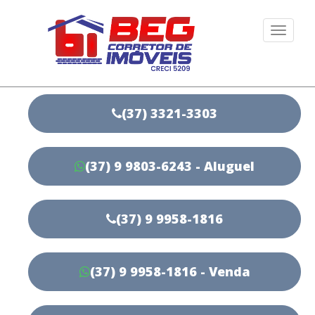
Togg
navi
(37) 3321-3303
(37) 9 9803-6243 - Aluguel
(37) 9 9958-1816
(37) 9 9958-1816 - Venda