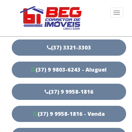
Togg
navi
(37) 3321-3303
(37) 9 9803-6243 - Aluguel
(37) 9 9958-1816
(37) 9 9958-1816 - Venda