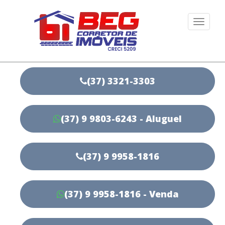
Togg
navi
(37) 3321-3303
(37) 9 9803-6243 - Aluguel
(37) 9 9958-1816
(37) 9 9958-1816 - Venda