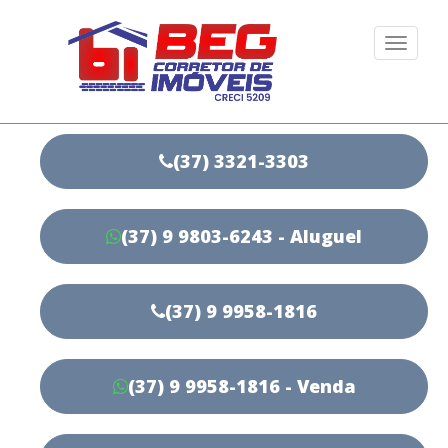
Togg
navi
(37) 3321-3303
(37) 9 9803-6243 - Aluguel
(37) 9 9958-1816
(37) 9 9958-1816 - Venda