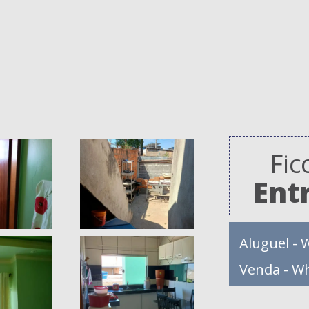
Fic
Ent
Aluguel - 
Venda - W