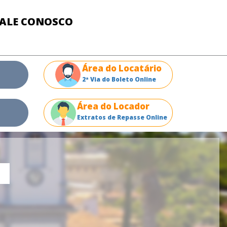
FALE CONOSCO
Área do Locatário
2ª Via do Boleto Online
Área do Locador
Extratos de Repasse Online