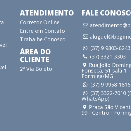
ATENDIMENTO
FALE CONOS
ra
Corretor Online
atendimento@be
Entre em Contato
aluguel@begimo
Trabalhe Conosco
vel
(37) 9 9803-624
ÁREA DO
(37) 3321-3303
CLIENTE
Rua João Doming
vel
2ª Via Boleto
Fonseca, 51 sala 1 -
Formiga/MG
(37) 9 9958-181
(37) 3322-7010 
WhatsApp)
Praça São Vicent
99 - Centro - Form