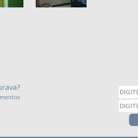
urava?
amentos