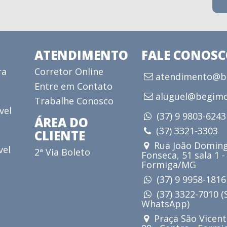
ATENDIMENTO
FALE CONOS
ra
Corretor Online
atendimento@be
Entre em Contato
aluguel@begimo
Trabalhe Conosco
vel
(37) 9 9803-624
ÁREA DO
(37) 3321-3303
CLIENTE
Rua João Doming
vel
2ª Via Boleto
Fonseca, 51 sala 1 -
Formiga/MG
(37) 9 9958-181
(37) 3322-7010 
WhatsApp)
Praça São Vicent