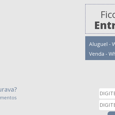
Fic
Ent
Aluguel - 
Venda - W
urava?
amentos