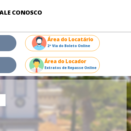
FALE CONOSCO
Área do Locatário
2ª Via do Boleto Online
Área do Locador
Extratos de Repasse Online