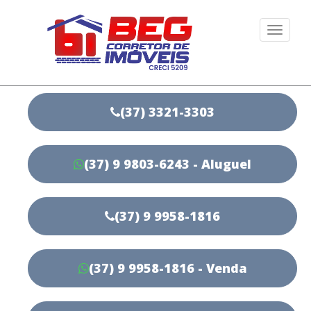
Togg
navi
(37) 3321-3303
(37) 9 9803-6243 - Aluguel
(37) 9 9958-1816
(37) 9 9958-1816 - Venda