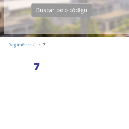
Buscar pelo código
Beg Imóveis
/
/
7
7