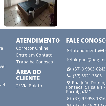
ATENDIMENTO
FALE CONOS
ra
Corretor Online
atendimento@be
Entre em Contato
aluguel@begimo
Trabalhe Conosco
vel
(37) 9 9803-624
ÁREA DO
(37) 3321-3303
CLIENTE
Rua João Doming
vel
2ª Via Boleto
Fonseca, 51 sala 1 -
Formiga/MG
(37) 9 9958-181
(37) 3322-7010 