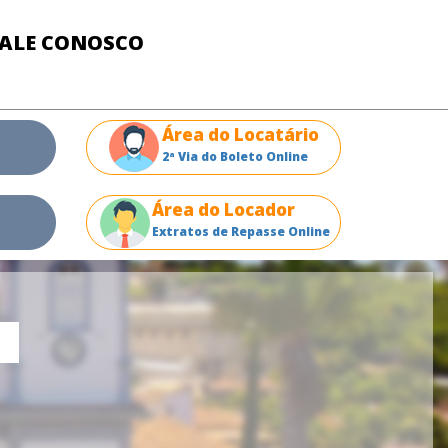
FALE CONOSCO
Área do Locatário
2ª Via do Boleto Online
Área do Locador
Extratos de Repasse Online