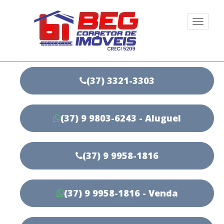
Togg
navi
(37) 3321-3303
(37) 9 9803-6243 - Aluguel
(37) 9 9958-1816
(37) 9 9958-1816 - Venda