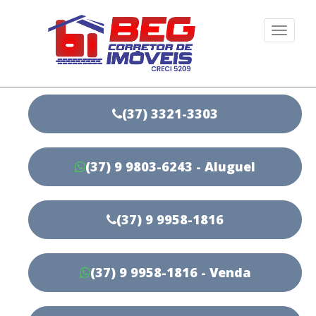
Togg
navi
(37) 3321-3303
(37) 9 9803-6243 - Aluguel
(37) 9 9958-1816
(37) 9 9958-1816 - Venda