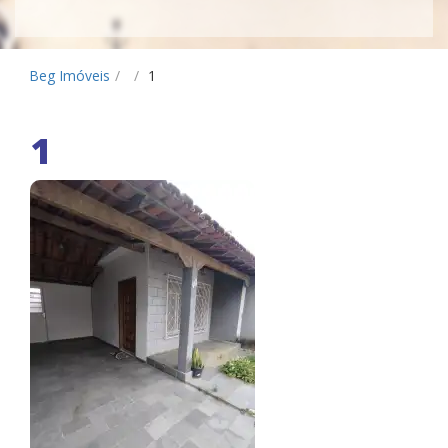
Beg Imóveis
/
/
1
1