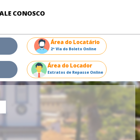
FALE CONOSCO
Área do Locatário
2ª Via do Boleto Online
Área do Locador
Extratos de Repasse Online