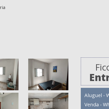
ria
Fic
Ent
Aluguel - 
Venda - W