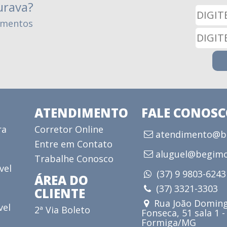
urava?
amentos
ATENDIMENTO
FALE CONOS
ra
Corretor Online
atendimento@be
Entre em Contato
aluguel@begimo
Trabalhe Conosco
vel
(37) 9 9803-624
ÁREA DO
(37) 3321-3303
CLIENTE
Rua João Doming
vel
2ª Via Boleto
Fonseca, 51 sala 1 -
Formiga/MG