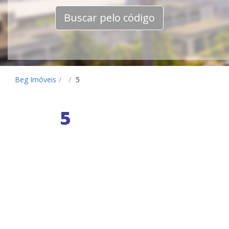
Buscar pelo código
Beg Imóveis
/
/
5
5