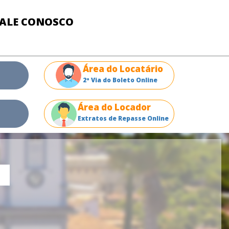
FALE CONOSCO
Área do Locatário
2ª Via do Boleto Online
Área do Locador
Extratos de Repasse Online