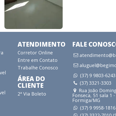
ATENDIMENTO
FALE CONOS
ra
Corretor Online
atendimento@be
Entre em Contato
aluguel@begimo
Trabalhe Conosco
vel
(37) 9 9803-624
ÁREA DO
(37) 3321-3303
CLIENTE
Rua João Doming
vel
2ª Via Boleto
Fonseca, 51 sala 1 -
Formiga/MG
(37) 9 9958-181
(37) 3322-7010 