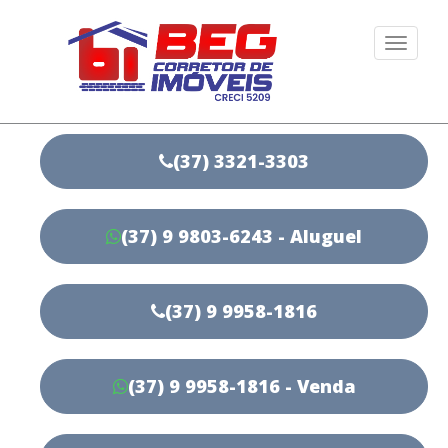
Togg
navi
(37) 3321-3303
(37) 9 9803-6243 - Aluguel
(37) 9 9958-1816
(37) 9 9958-1816 - Venda