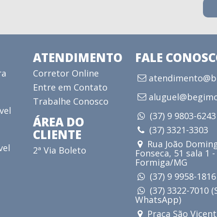
ATENDIMENTO
FALE CONOS
ra
Corretor Online
atendimento@be
Entre em Contato
aluguel@begimo
Trabalhe Conosco
vel
(37) 9 9803-624
ÁREA DO
(37) 3321-3303
CLIENTE
Rua João Doming
vel
2ª Via Boleto
Fonseca, 51 sala 1 -
Formiga/MG
(37) 9 9958-181
(37) 3322-7010 
WhatsApp)
Praça São Vicent