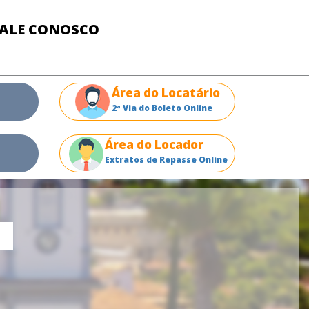
FALE CONOSCO
Área do Locatário
2ª Via do Boleto Online
Área do Locador
Extratos de Repasse Online