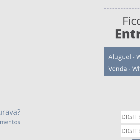
Fic
Ent
Aluguel - 
Venda - W
urava?
amentos