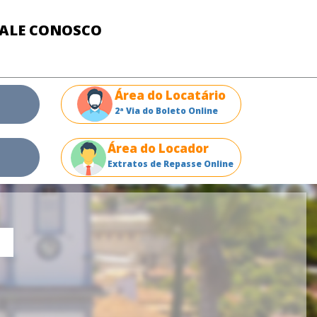
FALE CONOSCO
Área do Locatário
2ª Via do Boleto Online
Área do Locador
Extratos de Repasse Online