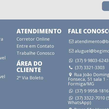
ATENDIMENTO
FALE CONOS
ra
Corretor Online
atendimento@be
Entre em Contato
aluguel@begimo
Trabalhe Conosco
vel
(37) 9 9803-624
ÁREA DO
(37) 3321-3303
CLIENTE
Rua João Doming
vel
2ª Via Boleto
Fonseca, 51 sala 1 -
Formiga/MG
(37) 9 9958-181
(37) 3322-7010 
WhatsApp)