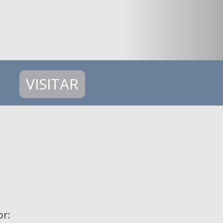
VISITAR
or: