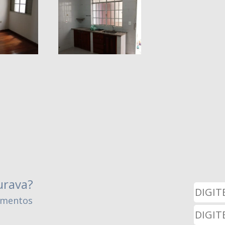
urava?
amentos