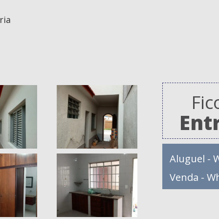
ria
Fic
Ent
Aluguel - 
Venda - W