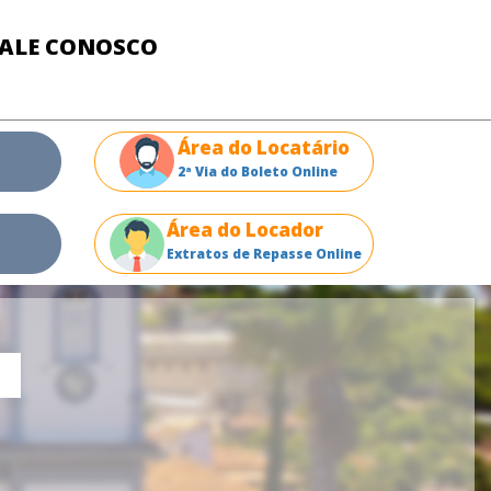
FALE CONOSCO
Área do Locatário
2ª Via do Boleto Online
Área do Locador
Extratos de Repasse Online