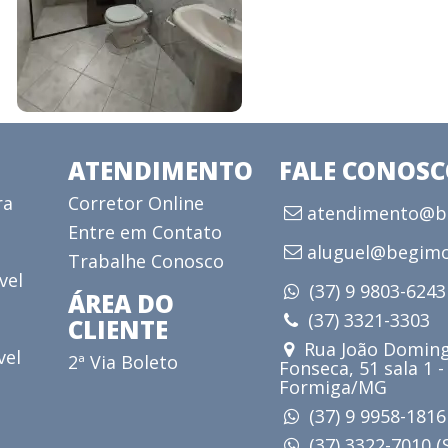
ATENDIMENTO
FALE CONOS
ra
Corretor Online
atendimento@be
Entre em Contato
aluguel@begimo
Trabalhe Conosco
vel
(37) 9 9803-624
ÁREA DO
(37) 3321-3303
CLIENTE
Rua João Doming
vel
2ª Via Boleto
Fonseca, 51 sala 1 -
Formiga/MG
(37) 9 9958-181
(37) 3322-7010 