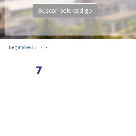
Buscar pelo código
Beg Imóveis
/
/
7
7