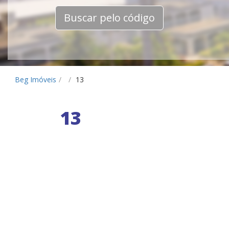
Buscar pelo código
Beg Imóveis
/
/
13
13