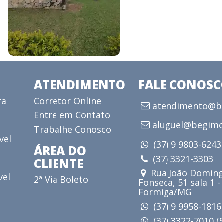
ATENDIMENTO
FALE CONOS
ra
Corretor Online
atendimento@be
Entre em Contato
aluguel@begimo
Trabalhe Conosco
vel
(37) 9 9803-624
ÁREA DO
(37) 3321-3303
CLIENTE
Rua João Doming
vel
2ª Via Boleto
Fonseca, 51 sala 1 -
Formiga/MG
(37) 9 9958-181
(37) 3322-7010 