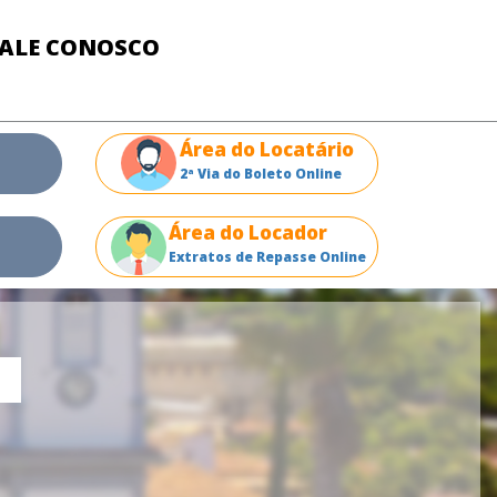
FALE CONOSCO
Área do Locatário
2ª Via do Boleto Online
Área do Locador
Extratos de Repasse Online