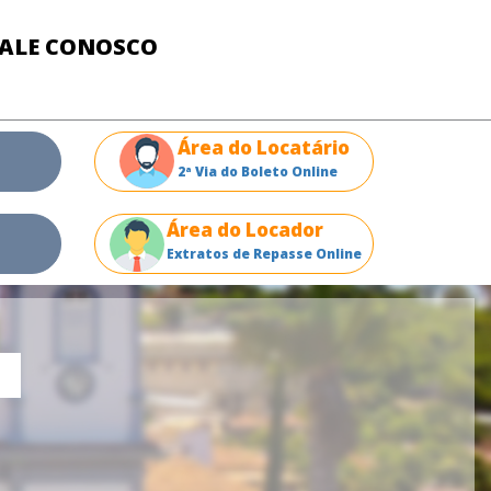
FALE CONOSCO
Área do Locatário
2ª Via do Boleto Online
Área do Locador
Extratos de Repasse Online