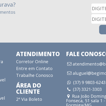
urava?
amentos
ATENDIMENTO
FALE CONOS
ra
Corretor Online
atendimento@be
Entre em Contato
aluguel@begimo
Trabalhe Conosco
vel
(37) 9 9803-624
ÁREA DO
(37) 3321-3303
CLIENTE
Rua João Doming
vel
2ª Via Boleto
Fonseca, 51 sala 1 -
Formiga/MG