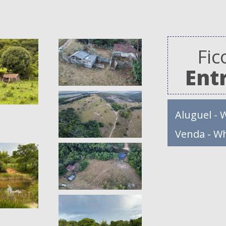
Fic
Ent
Aluguel - 
Venda - W