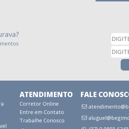
urava?
amentos
ATENDIMENTO
FALE CONOS
ra
Corretor Online
atendimento@be
Entre em Contato
aluguel@begimo
Trabalhe Conosco
vel
(37) 9 9803-624