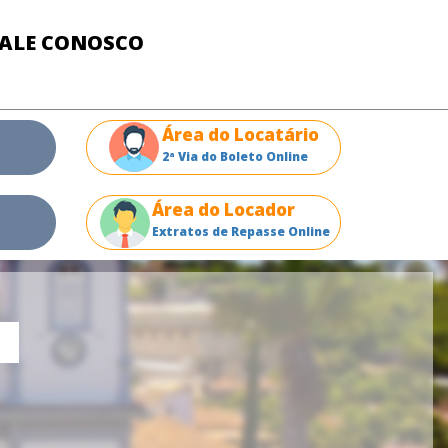
FALE CONOSCO
Área do Locatário
2ª Via do Boleto Online
Área do Locador
Extratos de Repasse Online