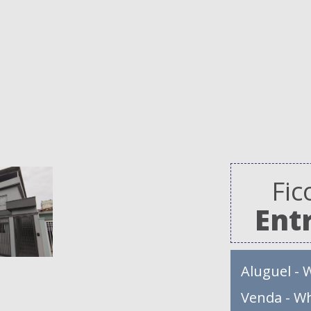
Fic
Ent
Aluguel - 
Venda - W