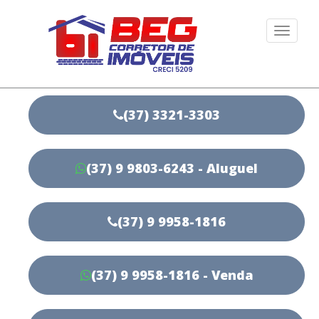
Togg
navi
(37) 3321-3303
(37) 9 9803-6243 - Aluguel
(37) 9 9958-1816
(37) 9 9958-1816 - Venda