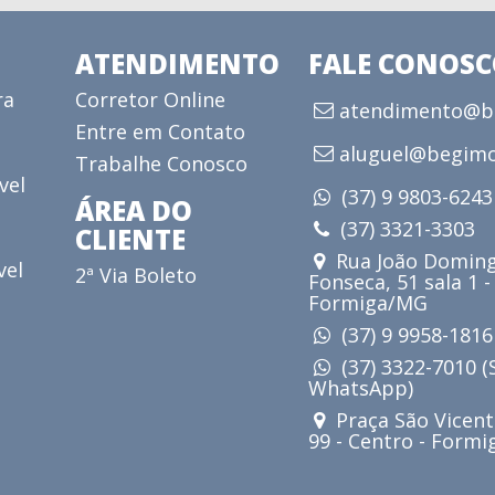
ATENDIMENTO
FALE CONOS
ra
Corretor Online
atendimento@be
Entre em Contato
aluguel@begimo
Trabalhe Conosco
vel
(37) 9 9803-624
ÁREA DO
(37) 3321-3303
CLIENTE
Rua João Doming
vel
2ª Via Boleto
Fonseca, 51 sala 1 -
Formiga/MG
(37) 9 9958-181
(37) 3322-7010 
WhatsApp)
Praça São Vicent
99 - Centro - Form