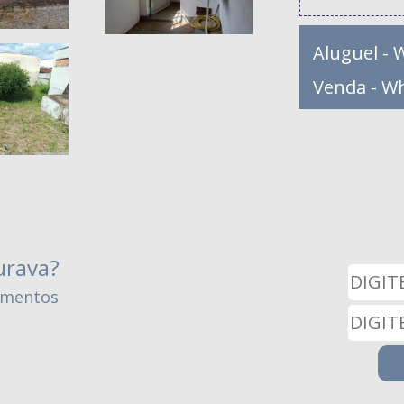
Aluguel - 
Venda - W
urava?
amentos