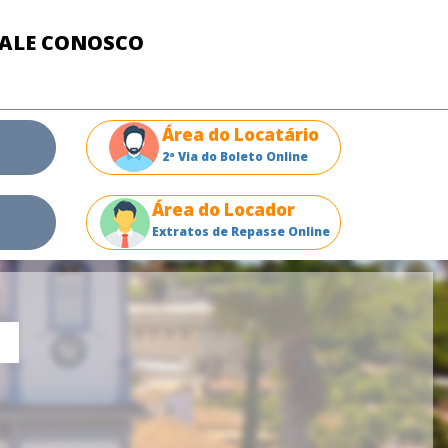
FALE CONOSCO
Área do Locatário
2ª Via do Boleto Online
Área do Locador
Extratos de Repasse Online