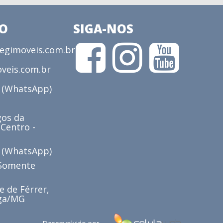
CO
SIGA-NOS
gimoveis.com.br
veis.com.br
3 (WhatsApp)
os da
 Centro -
6 (WhatsApp)
(Somente
e de Férrer,
iga/MG