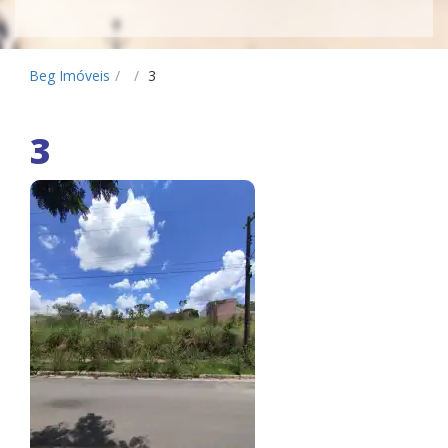
Beg Imóveis
/
/
3
3