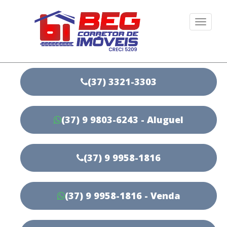
Togg
navi
(37) 3321-3303
(37) 9 9803-6243 - Aluguel
(37) 9 9958-1816
(37) 9 9958-1816 - Venda