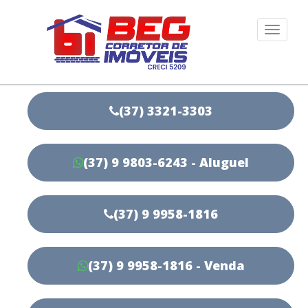
Togg
navi
(37) 3321-3303
(37) 9 9803-6243 - Aluguel
(37) 9 9958-1816
(37) 9 9958-1816 - Venda