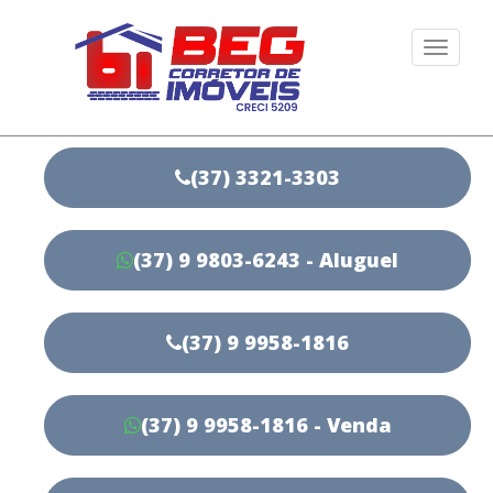
Togg
navi
(37) 3321-3303
(37) 9 9803-6243 - Aluguel
(37) 9 9958-1816
(37) 9 9958-1816 - Venda