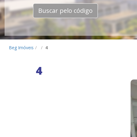
Buscar pelo código
Beg Imóveis
/
/
4
4