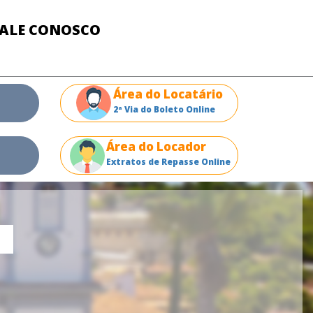
FALE CONOSCO
Área do Locatário
2ª Via do Boleto Online
Área do Locador
Extratos de Repasse Online