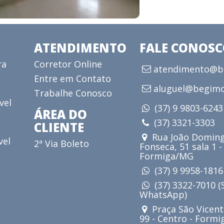
ATENDIMENTO
FALE CONOS
ra
Corretor Online
atendimento@be
Entre em Contato
aluguel@begimo
Trabalhe Conosco
vel
(37) 9 9803-624
ÁREA DO
(37) 3321-3303
CLIENTE
Rua João Doming
vel
2ª Via Boleto
Fonseca, 51 sala 1 -
Formiga/MG
(37) 9 9958-181
(37) 3322-7010 
WhatsApp)
Praça São Vicent
99 - Centro - Form