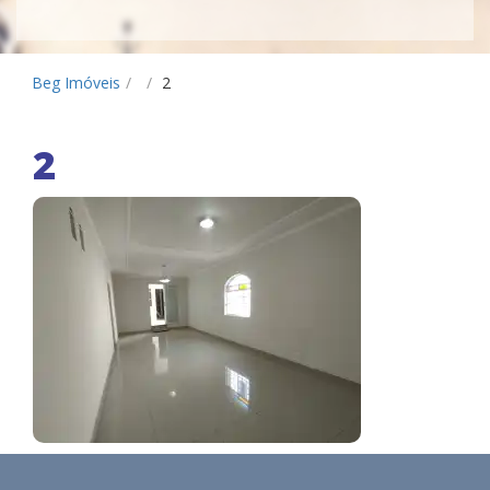
Beg Imóveis
/
/
2
2