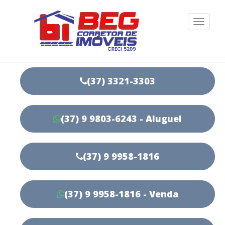
Togg
navi
(37) 3321-3303
(37) 9 9803-6243 - Aluguel
(37) 9 9958-1816
(37) 9 9958-1816 - Venda