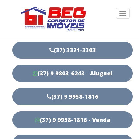
Togg
navi
(37) 3321-3303
(37) 9 9803-6243 - Aluguel
(37) 9 9958-1816
(37) 9 9958-1816 - Venda