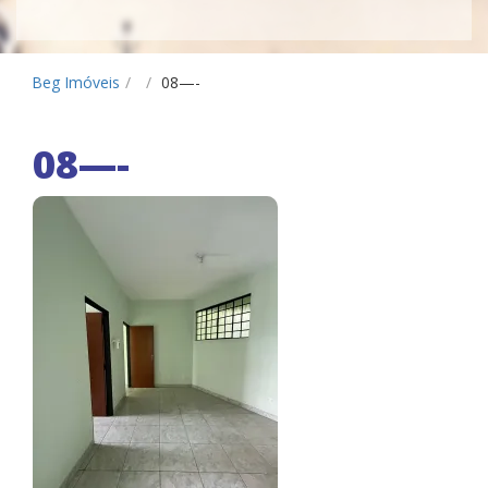
Beg Imóveis
/
/
08—-
08—-