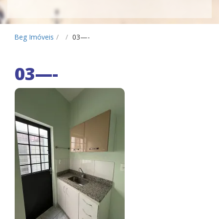
Beg Imóveis
/
/
03—-
03—-