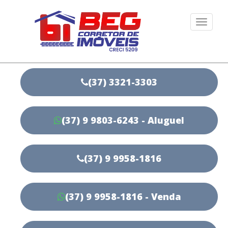
Togg
navi
(37) 3321-3303
(37) 9 9803-6243 - Aluguel
(37) 9 9958-1816
(37) 9 9958-1816 - Venda