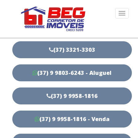
Togg
navi
(37) 3321-3303
(37) 9 9803-6243 - Aluguel
(37) 9 9958-1816
(37) 9 9958-1816 - Venda