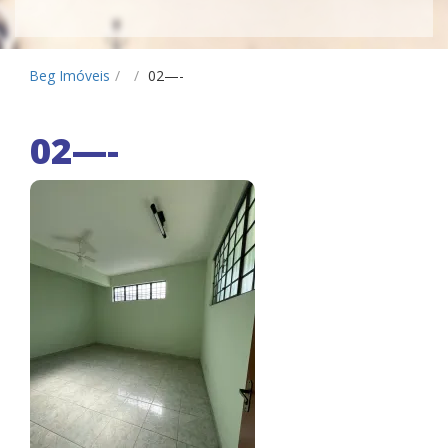
Beg Imóveis
/
/
02—-
02—-