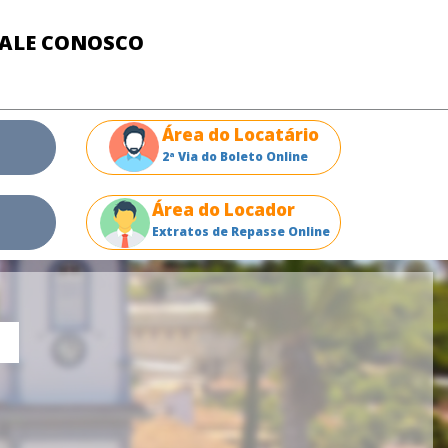
FALE CONOSCO
Área do Locatário
2ª Via do Boleto Online
Área do Locador
Extratos de Repasse Online