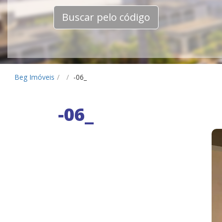
Buscar pelo código
Beg Imóveis
/
/
-06_
-06_