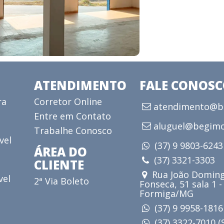
ATENDIMENTO
FALE CONOS
ra
Corretor Online
atendimento@be
Entre em Contato
aluguel@begimo
Trabalhe Conosco
vel
(37) 9 9803-624
ÁREA DO
(37) 3321-3303
CLIENTE
Rua João Doming
vel
2ª Via Boleto
Fonseca, 51 sala 1 -
Formiga/MG
(37) 9 9958-181
(37) 3322-7010 