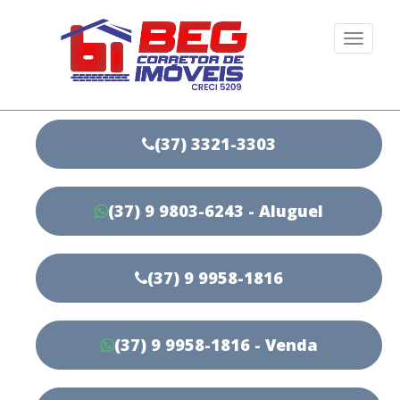
Togg
navi
(37) 3321-3303
(37) 9 9803-6243 - Aluguel
(37) 9 9958-1816
(37) 9 9958-1816 - Venda