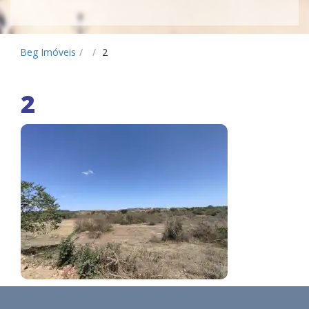
Beg Imóveis
/
/
2
2