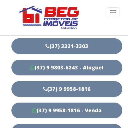
Togg
navi
(37) 3321-3303
(37) 9 9803-6243 - Aluguel
(37) 9 9958-1816
(37) 9 9958-1816 - Venda