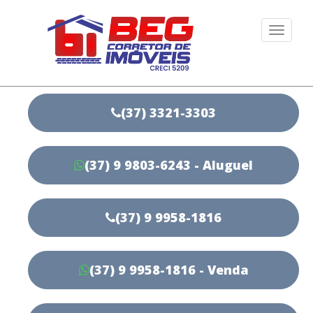
Togg
navi
(37) 3321-3303
(37) 9 9803-6243 - Aluguel
(37) 9 9958-1816
(37) 9 9958-1816 - Venda