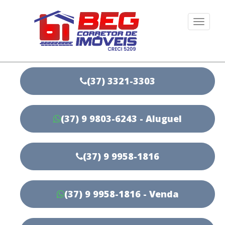
Togg
navi
(37) 3321-3303
(37) 9 9803-6243 - Aluguel
(37) 9 9958-1816
(37) 9 9958-1816 - Venda