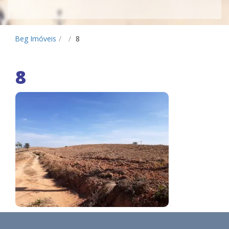
Beg Imóveis
/
/
8
8