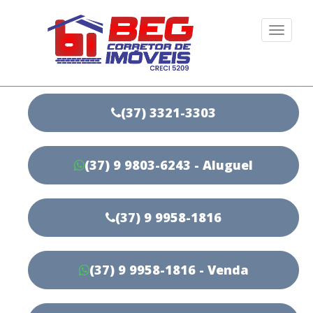
Togg
navi
(37) 3321-3303
(37) 9 9803-6243 - Aluguel
(37) 9 9958-1816
(37) 9 9958-1816 - Venda