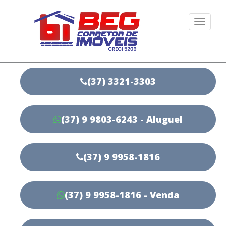
Togg
navi
(37) 3321-3303
(37) 9 9803-6243 - Aluguel
(37) 9 9958-1816
(37) 9 9958-1816 - Venda