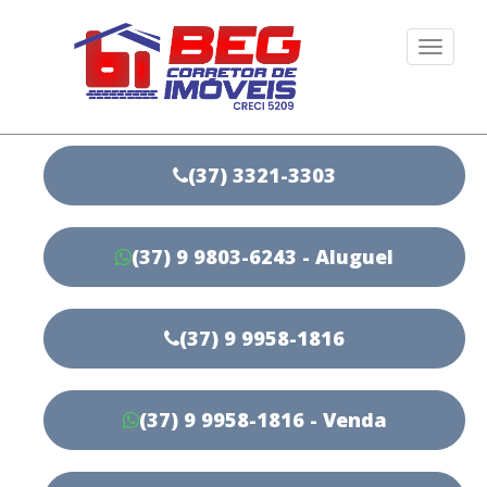
Togg
navi
(37) 3321-3303
(37) 9 9803-6243 - Aluguel
(37) 9 9958-1816
(37) 9 9958-1816 - Venda