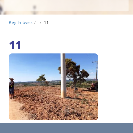
Beg Imóveis
/
/
11
11