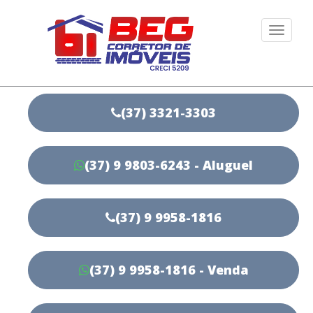
Togg
navi
(37) 3321-3303
(37) 9 9803-6243 - Aluguel
(37) 9 9958-1816
(37) 9 9958-1816 - Venda