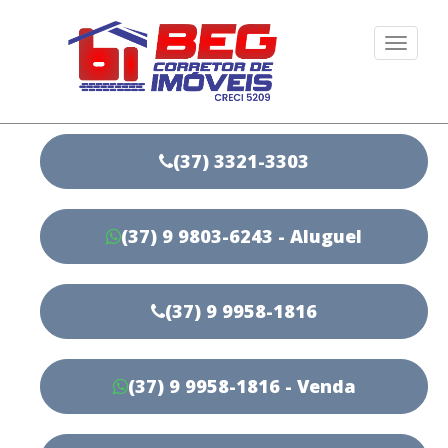
Togg
navi
(37) 3321-3303
(37) 9 9803-6243 - Aluguel
(37) 9 9958-1816
(37) 9 9958-1816 - Venda