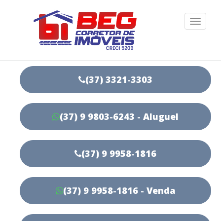
Togg
navi
(37) 3321-3303
(37) 9 9803-6243 - Aluguel
(37) 9 9958-1816
(37) 9 9958-1816 - Venda