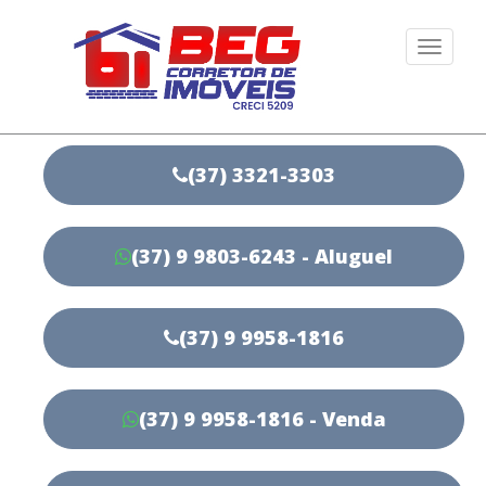
Togg
navi
(37) 3321-3303
(37) 9 9803-6243 - Aluguel
(37) 9 9958-1816
(37) 9 9958-1816 - Venda