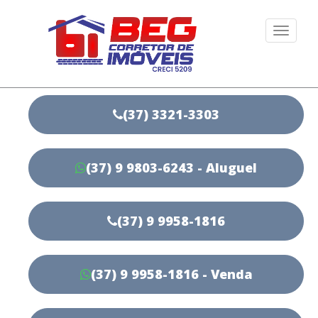
Togg
navi
(37) 3321-3303
(37) 9 9803-6243 - Aluguel
(37) 9 9958-1816
(37) 9 9958-1816 - Venda