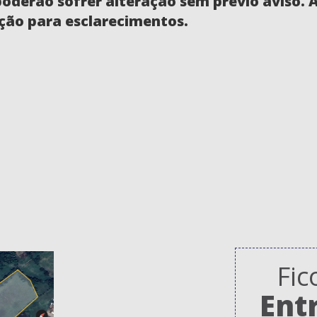
poderão sofrer alteração sem prévio aviso.
ção para esclarecimentos.
Fic
Ent