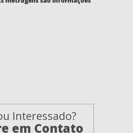
 As metragens são informações
ou Interessado?
re em Contato