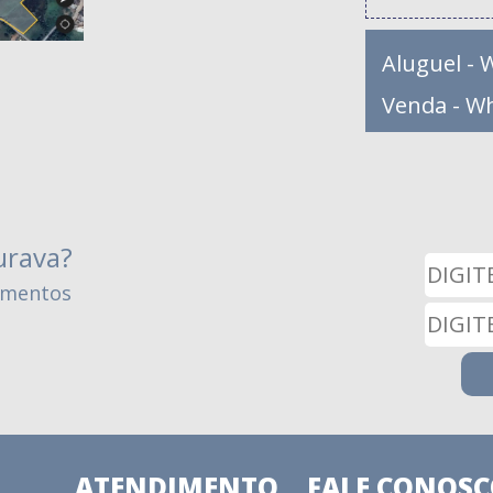
Aluguel - 
Venda - W
urava?
amentos
ATENDIMENTO
FALE CONOS