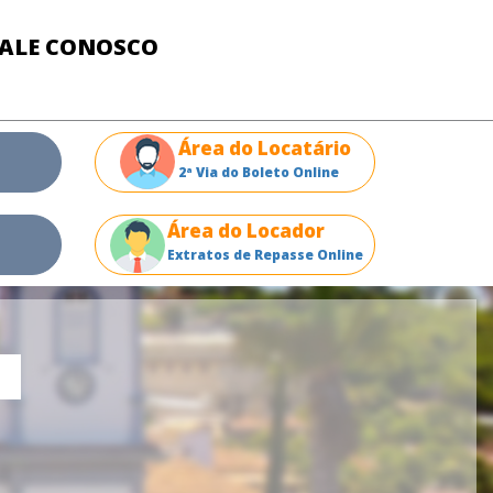
FALE CONOSCO
Área do Locatário
2ª Via do Boleto Online
Área do Locador
Extratos de Repasse Online