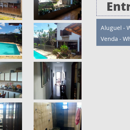
Ent
Aluguel - 
Venda - W