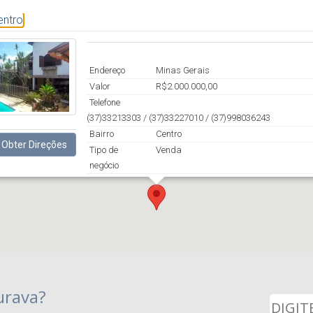
entro
Endereço
Minas Gerais
Valor
R$2.000.000,00
Telefone
(37)33213303 / (37)33227010 / (37)998036243
Bairro
Centro
Obter Direções
Tipo de
Venda
negócio
urava?