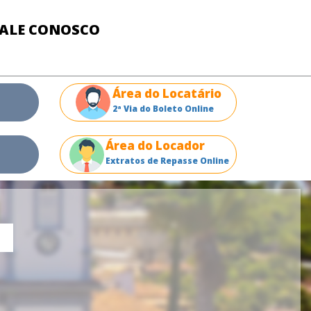
FALE CONOSCO
Área do Locatário
2ª Via do Boleto Online
Área do Locador
Extratos de Repasse Online