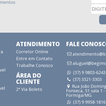
amentos
ATENDIMENTO
FALE CONOS
ra
Corretor Online
atendimento@be
Entre em Contato
aluguel@begimo
Trabalhe Conosco
vel
(37) 9 9803-624
ÁREA DO
(37) 3321-3303
CLIENTE
Rua João Doming
vel
2ª Via Boleto
Fonseca, 51 sala 1 -
Formiga/MG
(37) 9 9958-181